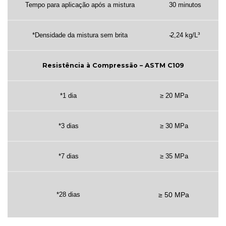
Tempo para aplicação após a mistura
30 minutos
*Densidade da mistura sem brita
̴2,24 kg/L³
Resistência à Compressão – ASTM C109
*1 dia
≥ 20 MPa
*3 dias
≥ 30 MPa
*7 dias
≥ 35 MPa
≥ 50 MPa
*28 dias